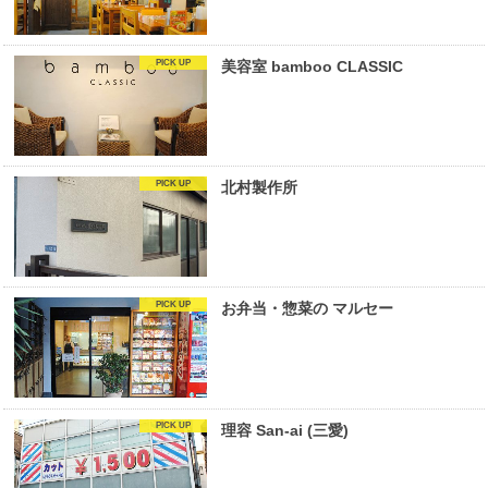
美容室 bamboo CLASSIC
北村製作所
お弁当・惣菜の マルセー
理容 San-ai (三愛)