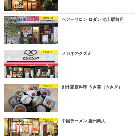
ヘアーサロン ロダン 池上駅前店
メガネのクズミ
創作家庭料理 うさ喜（うさぎ）
中国ラーメン 揚州商人