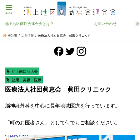
menu
池上地区商店会連合会とは？
お問い合わせ
HOME
店舗情報
医療法人社団眞恵会 眞田クリニック
池上南口商店会
健康・美容・医療
医療法人社団眞恵会 眞田クリニック
脳神経外科を中心に長年地域医療を行っています。
「町のお医者さん」として何でもご相談ください。