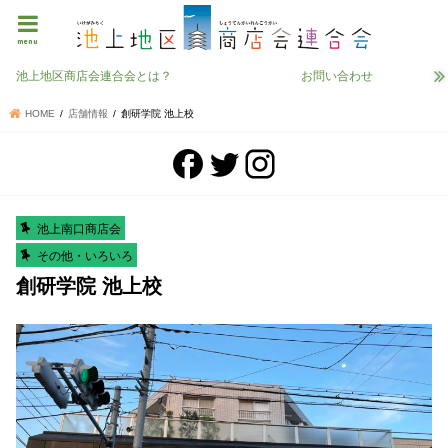
menu
池上地区商店会連合会とは？
お問い合わせ
HOME
店舗情報
創研学院 池上校
池上南口商店会
その他・いろいろ
創研学院 池上校