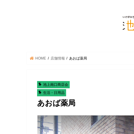
HOME
店舗情報
あおば薬局
池上南口商店会
生活・日用品
あおば薬局