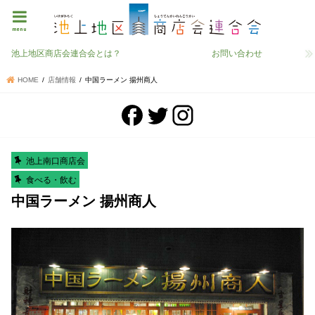
menu
池上地区商店会連合会とは？
お問い合わせ
HOME
店舗情報
中国ラーメン 揚州商人
池上南口商店会
食べる・飲む
中国ラーメン 揚州商人