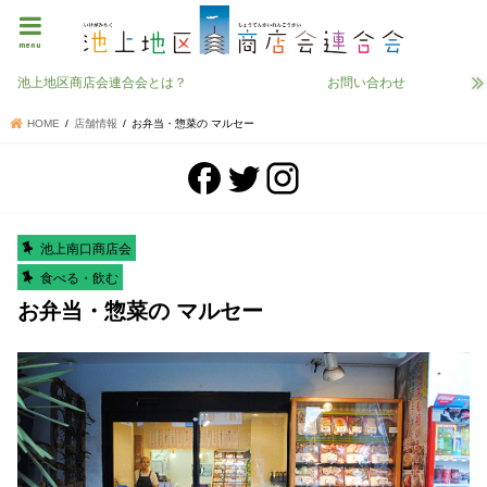
menu
池上地区商店会連合会とは？
お問い合わせ
HOME
店舗情報
お弁当・惣菜の マルセー
池上南口商店会
食べる・飲む
お弁当・惣菜の マルセー