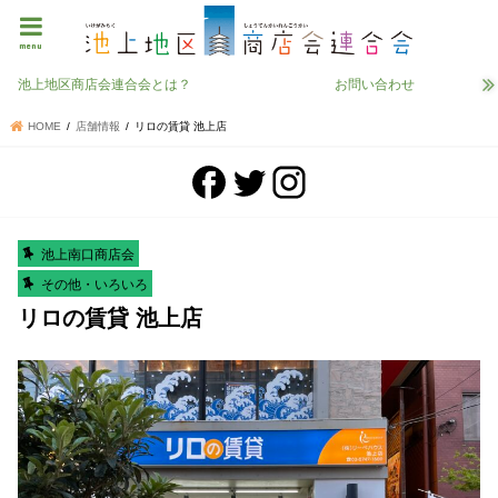
menu
池上地区商店会連合会とは？
お問い合わせ
HOME
店舗情報
リロの賃貸 池上店
池上南口商店会
その他・いろいろ
リロの賃貸 池上店