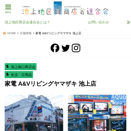
menu
池上地区商店会連合会とは？
お問い合わせ
HOME
店舗情報
家電 A&Vリビングヤマザキ 池上店
池上南口商店会
生活・日用品
家電 A&Vリビングヤマザキ 池上店