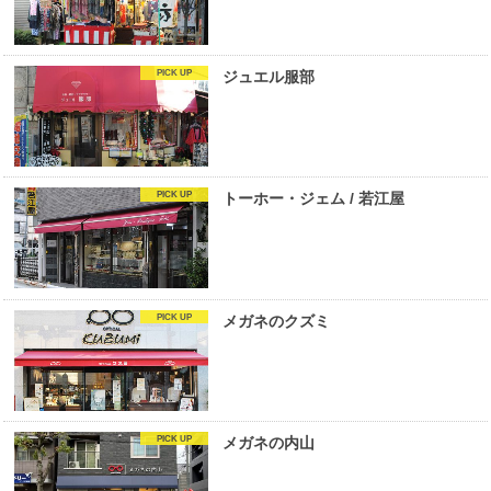
ジュエル服部
トーホー・ジェム / 若江屋
メガネのクズミ
メガネの内山