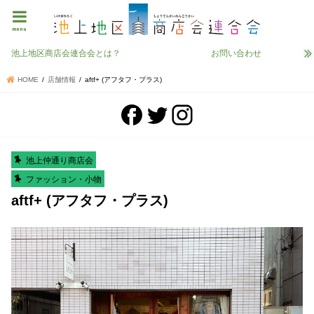
menu
池上地区商店会連合会とは？
お問い合わせ
HOME
店舗情報
aftf+ (アフタフ・プラス)
池上仲通り商店会
ファッション・小物
aftf+ (アフタフ・プラス)