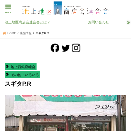
menu
池上地区商店会連合会とは？
お問い合わせ
HOME
店舗情報
スギタP.R
池上西銀座睦会
その他・いろいろ
スギタP.R