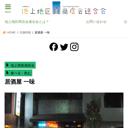
menu
池上地区商店会連合会とは？
お問い合わせ
HOME
店舗情報
居酒屋 一味
池上西銀座睦会
食べる・飲む
居酒屋 一味