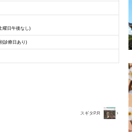
0 (土曜日午後なし)
別診療日あり)
スギタP.R