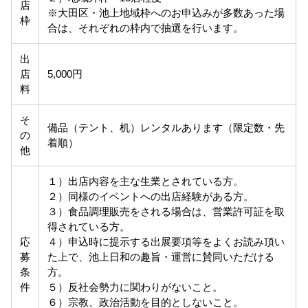
店
※大田区・池上地域枠へのお申込みが多数あった場
枠
合は、それぞれの枠内で抽選を行います。
出
店
5,000円
料
そ
備品（テント、机）レンタルあります（限定数・先
の
着順）
他
１）出店内容を主な生業とされている方。
２）同様のイベントへの出店経験がある方。
３）食品調理販売をされる場合は、営業許可証を取
得されている方。
応
４）申込時に提示する出展要項等をよくお読み頂い
募
た上で、池上日和の趣旨・運営に賛同いただける
条
方。
件
５）反社会勢力に関わりがないこと。
６）宗教、政治活動を目的としないこと。