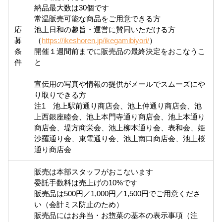
納品最大数は30個です
常温販売可能な商品をご用意できる方
応
池上日和の趣旨・運営に賛同いただける方
募
（
https://ikeshoren.jp/ikegamibiyori/
）
条
開催１週間前までに販売品の最終決定をおこなうこ
件
と
宣伝用の写真や情報の提供がメールでスムーズにや
り取りできる方
注1 池上駅前通り商店会、池上仲通り商店会、池
上西銀座睦会、池上本門寺通り商店会、池上本通り
商店会、堤方商栄会、池上柳本通り会、表和会、姫
沙羅通り会、東電通り会、池上南口商店会、池上桜
通り商店会
販売は本部スタッフがおこないます
委託手数料は売上げの10%です
販売品は500円／1,000円／1,500円でご用意くださ
い（会計ミス防止のため）
販売品にはお弁当・お惣菜の基本の表示事項（注