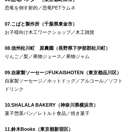
恐竜を倒す射的／恐竜PETラムネ
07.こばと製作所（千葉県東金市）
お子様向け木工ワークショップ／木工雑貨
08.信州松川町 原農園（長野県下伊那郡松川町）
りんご／梨／果物ジュース／果物ジャム
09.自家製ソーセージFUKAISHOTEN（東京都品川区）
自家製ソーセージ／ホットドッグ／アルコール／ソフト
ドリンク
10.SHALALA BAKERY（神奈川県横浜市）
菓子惣菜パン／レトルト食品／焼き菓子
11.鈴木Books（東京都新宿区）