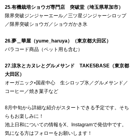
25.有機栽培ショウガ専門店 突破堂（埼玉県草加市）
限界突破ジンジャーエール／三ツ星ジンジャーシロップ
／限界突破ショウガ／ショウガかき氷
26.夢＿華屋（yume_haruya）（東京都大田区）
パラコード商品（ペット用も含む）
27.涼氷とカヌレとグルメサンド TAKE5BASE（東京都
大田区）
オーガニック•国産中心 生シロップ氷／グルメサンド／
コーヒー／焼き菓子など
8月中旬から詳細な紹介がスタートできる予定です。そち
らもお楽しみに！
池上日和についての情報をX、Instagramで発信中です。
気になる方はフォローをお願いします！