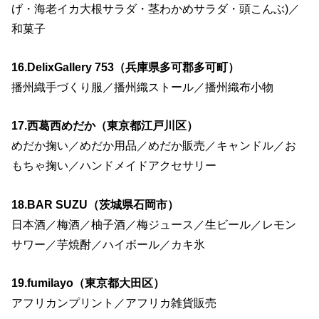
げ・海老イカ大根サラダ・茎わかめサラダ・頭こんぶ)／
和菓子
16.DelixGallery 753（兵庫県多可郡多可町）
播州織手づくり服／播州織ストール／播州織布小物
17.西葛西めだか（東京都江戸川区）
めだか掬い／めだか用品／めだか販売／キャンドル／お
もちゃ掬い／ハンドメイドアクセサリー
18.BAR SUZU（茨城県石岡市）
日本酒／梅酒／柚子酒／梅ジュース／生ビール／レモン
サワー／芋焼酎／ハイボール／カキ氷
19.fumilayo（東京都大田区）
アフリカンプリント／アフリカ雑貨販売