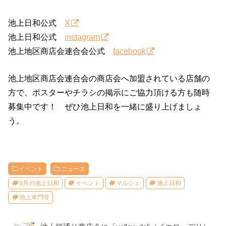
池上日和公式
X
池上日和公式
instagram
池上地区商店会連合会公式
facebook
池上地区商店会連合会の商店会へ加盟されている店舗の
方で、ポスターやチラシの掲示にご協力頂ける方も随時
募集中です！ ぜひ池上日和を一緒に盛り上げましょ
う。
イベント
ニュース
9月の池上日和
イベント
マルシェ
池上日和
池上本門寺