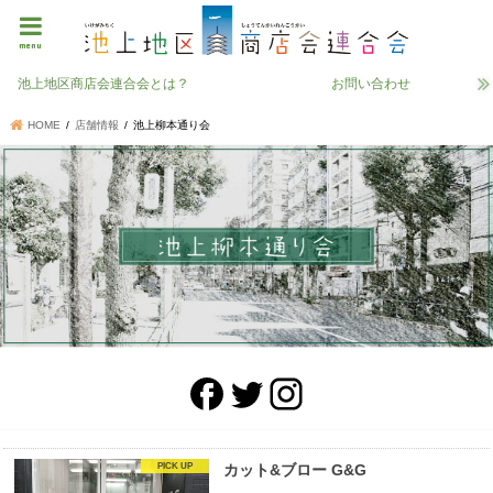
menu
池上地区商店会連合会とは？
お問い合わせ
HOME
店舗情報
池上柳本通り会
カット&ブロー G&G