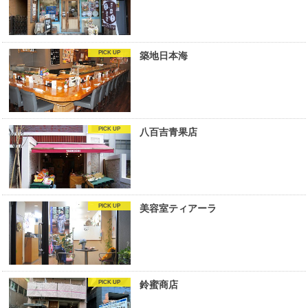
築地日本海
八百吉青果店
美容室ティアーラ
鈴蜜商店