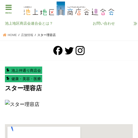
menu
池上地区商店会連合会とは？
お問い合わせ
HOME
店舗情報
スター理容店
池上仲通り商店会
健康・美容・医療
スター理容店