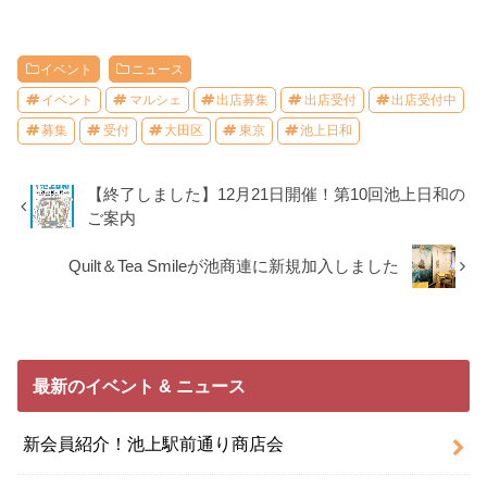
イベント
ニュース
イベント
マルシェ
出店募集
出店受付
出店受付中
募集
受付
大田区
東京
池上日和
【終了しました】12月21日開催！第10回池上日和の
ご案内
Quilt＆Tea Smileが池商連に新規加入しました
最新のイベント & ニュース
新会員紹介！池上駅前通り商店会