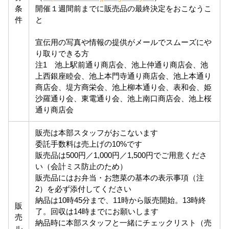
条
開催１週間前までに販売品の最終決定をおこなうこ
件
と
宣伝用の写真や情報の提供がメールでスムーズにや
り取りできる方
注1 池上駅前通り商店会、池上仲通り商店会、池
上西銀座睦会、池上本門寺通り商店会、池上本通り
商店会、堤方商栄会、池上柳本通り会、表和会、姫
沙羅通り会、東電通り会、池上南口商店会、池上桜
通り商店会
販売は本部スタッフがおこないます
委託手数料は売上げの10%です
販売品は500円／1,000円／1,500円でご用意くださ
い（会計ミス防止のため）
販売品にはお弁当・お惣菜の基本の表示事項（注
2）を必ず添付してください
納品は10時45分まで、11時から販売開始。13時終
販
了。回収は14時までにお願いします
売
納品時に本部スタッフと一緒にチェックリスト（売
ル