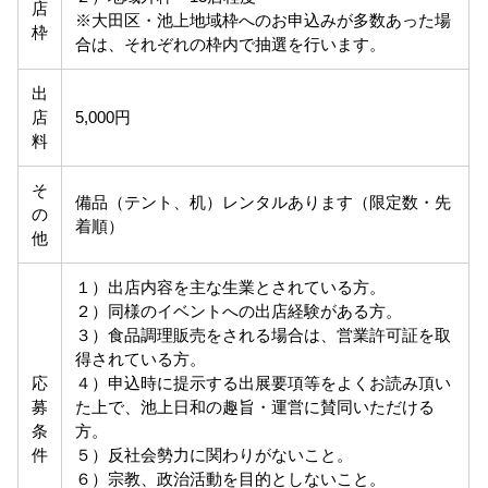
店
※大田区・池上地域枠へのお申込みが多数あった場
枠
合は、それぞれの枠内で抽選を行います。
出
店
5,000円
料
そ
備品（テント、机）レンタルあります（限定数・先
の
着順）
他
１）出店内容を主な生業とされている方。
２）同様のイベントへの出店経験がある方。
３）食品調理販売をされる場合は、営業許可証を取
得されている方。
応
４）申込時に提示する出展要項等をよくお読み頂い
募
た上で、池上日和の趣旨・運営に賛同いただける
条
方。
件
５）反社会勢力に関わりがないこと。
６）宗教、政治活動を目的としないこと。