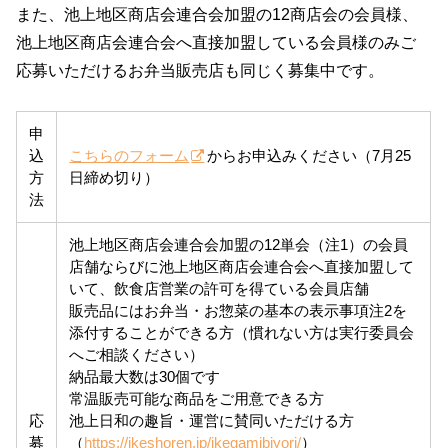
また、池上地区商店会連合会加盟の12商店会の会員様、
池上地区商店会連合会へ直接加盟している会員様のみご
応募いただけるお弁当販売店も同じく募集中です。
申
込
こちらのフォーム
からお申込みください（7月25
方
日締め切り）
法
池上地区商店会連合会加盟の12単会（注1）の会員
店舗ならびに池上地区商店会連合会へ直接加盟して
いて、飲食店営業の許可を得ている会員店舗
販売品にはお弁当・お惣菜の基本の表示事項注2を
添付することができる方（慣れない方は実行委員会
へご相談ください）
納品最大数は30個です
常温販売可能な商品をご用意できる方
応
池上日和の趣旨・運営に賛同いただける方
募
（
https://ikeshoren.jp/ikegamibiyori/
）