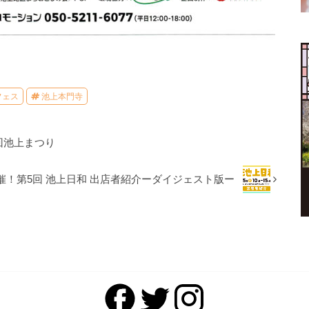
フェス
池上本門寺
回池上まつり
催！第5回 池上日和 出店者紹介ーダイジェスト版ー