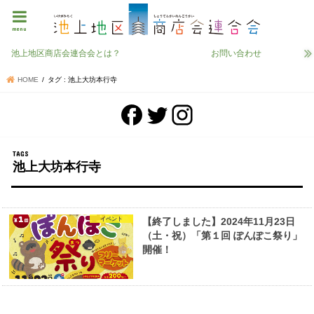
menu
池上地区商店会連合会とは？
お問い合わせ
HOME
タグ : 池上大坊本行寺
池上大坊本行寺
イベント
【終了しました】2024年11月23日
（土・祝）「第１回 ぽんぽこ祭り」
開催！