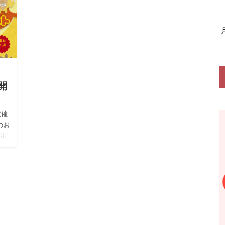
開
主催
のお
り
ン