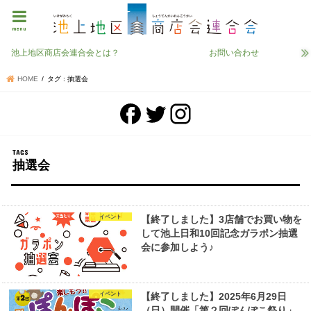
menu
池上地区商店会連合会とは？
お問い合わせ
HOME
タグ : 抽選会
抽選会
イベント
【終了しました】3店舗でお買い物を
して池上日和10回記念ガラポン抽選
会に参加しよう♪
イベント
【終了しました】2025年6月29日
（日）開催「第２回ぽんぽこ祭り」