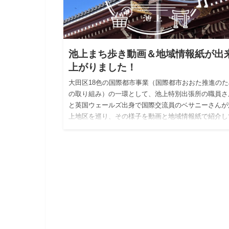
池上まち歩き動画＆地域情報紙が出
上がりました！
大田区18色の国際都市事業（国際都市おおた推進のた
の取り組み）の一環として、池上特別出張所の職員さ
と英国ウェールズ出身で国際交流員のベサニーさんが
上地区を巡り、その様子を動画と地域情報紙で紹介し
います。 池上まち…