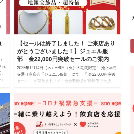
1
【セールは終了しました！ ご来店あり
がとうございました！】ジュエル服
部 金22,000円突破セールのご案内
！
され
2025年12月4日（木）〜9日（火）の期間限定！ 池上本門
日）
寺通り商店会「ジュエル服部」にて、「 金22,000円突破
外）
セール」 が開催されます♪ 地金装飾品が超特価で大放
出！ この機会に、年末年始を華やかなジュエリーで迎…