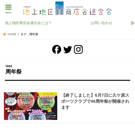
menu
池上地区商店会連合会とは？
お問い合わせ
HOME
タグ : 周年祭
周年祭
イベント
【終了しました】6月7日に久ケ原ス
ポーツクラブで46周年祭が開催され
ます