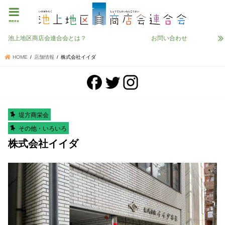
menu
池上地区商店会連合会とは？
お問い合わせ
HOME
店舗情報
株式会社イイダ
堤方商栄会
その他・いろいろ
株式会社イイダ