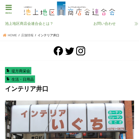
menu
池上地区商店会連合会とは？
お問い合わせ
HOME
店舗情報
インテリア井口
堤方商栄会
生活・日用品
インテリア井口