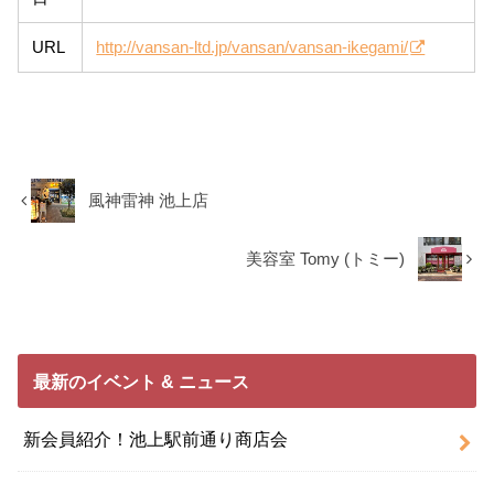
URL
http://vansan-ltd.jp/vansan/vansan-ikegami/
風神雷神 池上店
美容室 Tomy (トミー)
最新のイベント & ニュース
新会員紹介！池上駅前通り商店会