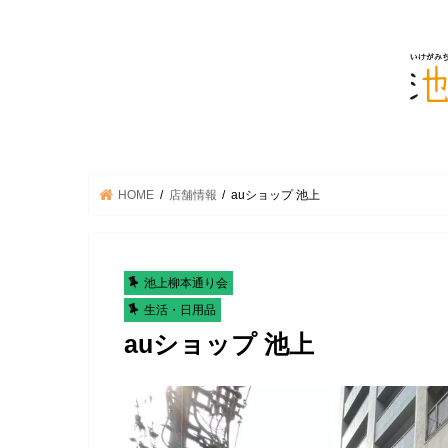
HOME
店舗情報
auショップ 池上
池上柳本通り会
生活・日用品
auショップ 池上