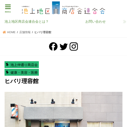
menu
池上地区商店会連合会とは？
お問い合わせ
HOME
店舗情報
ヒバリ理容館
池上仲通り商店会
健康・美容・医療
ヒバリ理容館