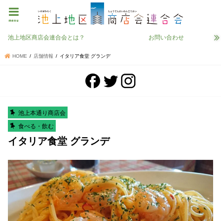
menu
池上地区商店会連合会とは？
お問い合わせ
HOME
店舗情報
イタリア食堂 グランデ
池上本通り商店会
食べる・飲む
イタリア食堂 グランデ