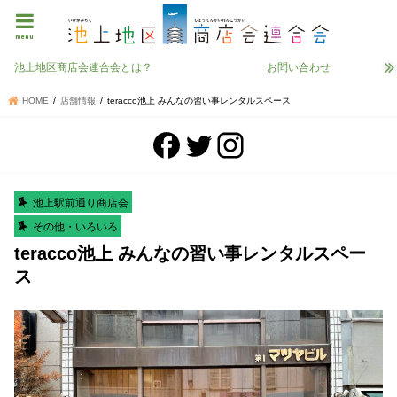
menu
池上地区商店会連合会とは？
お問い合わせ
HOME
店舗情報
teracco池上 みんなの習い事レンタルスペース
池上駅前通り商店会
その他・いろいろ
teracco池上 みんなの習い事レンタルスペー
ス