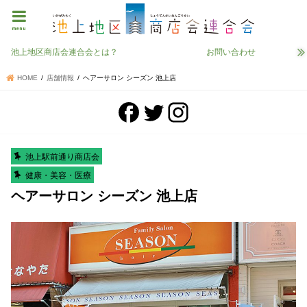
menu
池上地区商店会連合会とは？
お問い合わせ
HOME
店舗情報
ヘアーサロン シーズン 池上店
池上駅前通り商店会
健康・美容・医療
ヘアーサロン シーズン 池上店