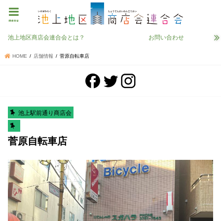
menu
池上地区商店会連合会とは？
お問い合わせ
HOME
店舗情報
菅原自転車店
池上駅前通り商店会
菅原自転車店