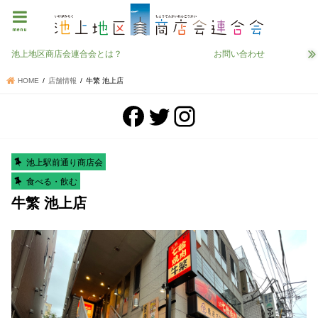
menu
池上地区商店会連合会とは？
お問い合わせ
HOME
店舗情報
牛繁 池上店
池上駅前通り商店会
食べる・飲む
牛繁 池上店