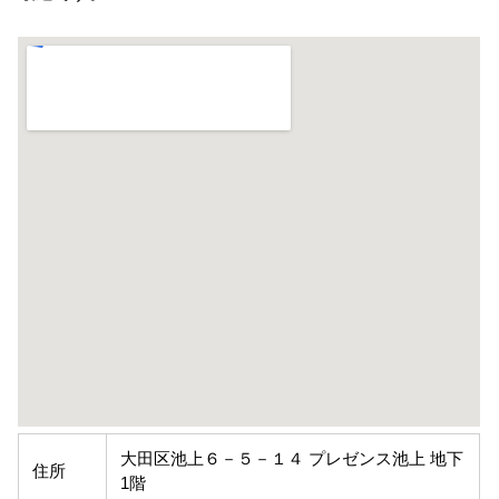
大田区池上６－５－１４ プレゼンス池上 地下
住所
1階