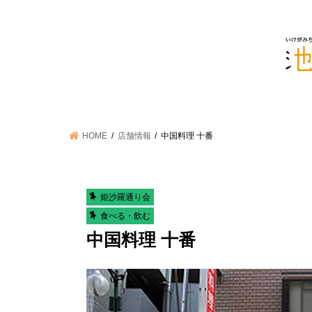
HOME
店舗情報
中国料理 十番
姫沙羅通り会
食べる・飲む
中国料理 十番