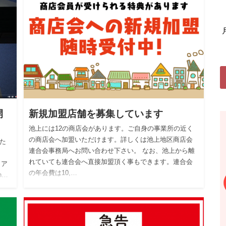
開
新規加盟店舗を募集しています
池上には12の商店会があります。ご自身の事業所の近く
の商店会へ加盟いただけます。詳しくは池上地区商店会
た
連合会事務局へお問い合わせ下さい。 なお、池上から離
れていても連合会へ直接加盟頂く事もできます。連合会
クア
の年会費は10,…
n…