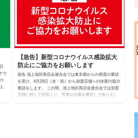
【急告】新型コロナウイルス感染拡大
防止にご協力をお願いします
日
ナウ
急告 池上地区商店会連合会では東京都からの再度の要請
の
を受け、4月29日（水・祝）から加盟店舗への休業の協力
上
要請をします。 この間、池上地区商店会連合会では加盟
店舗に対して従前より、営業の自粛を要請して参りまし
た。 それに…